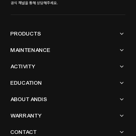
공식 채널을 통해 상담해주세요.
keyboard_arrow_down
PRODUCTS
keyboard_arrow_down
MAINTENANCE
keyboard_arrow_down
ACTIVITY
keyboard_arrow_down
EDUCATION
keyboard_arrow_down
ABOUT ANDIS
keyboard_arrow_down
WARRANTY
keyboard_arrow_down
CONTACT