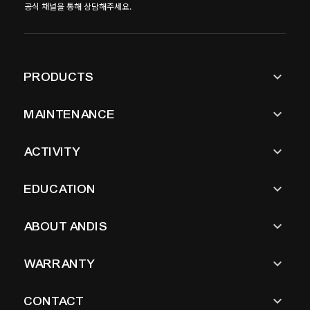
공식 채널을 통해 상담해주세요.
keyboard_arrow_down
PRODUCTS
keyboard_arrow_down
MAINTENANCE
keyboard_arrow_down
ACTIVITY
keyboard_arrow_down
EDUCATION
keyboard_arrow_down
ABOUT ANDIS
keyboard_arrow_down
WARRANTY
keyboard_arrow_down
CONTACT