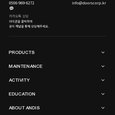
0506-969-6272
info@doorscorp.kr
카카오톡 상담
아이콘을 클릭하여
공식 채널을 통해 상담해주세요.
keyboard_arrow_down
PRODUCTS
keyboard_arrow_down
MAINTENANCE
keyboard_arrow_down
ACTIVITY
keyboard_arrow_down
EDUCATION
keyboard_arrow_down
ABOUT ANDIS