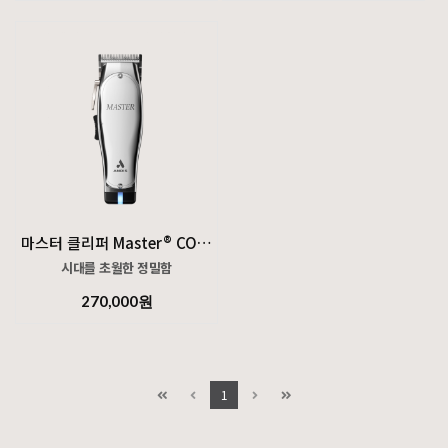
Andis의 100년 이발 헤리티지를 기념해 탄생한
하루 종일 편안하게 설계된 슬립하고 인체공학적인 그립은 중소형 손에 이상적입니다.
특별한 콜라보레이션 제품입니다. 세련된 디자인과 함께
하나의 레버로 완벽한 테이퍼와 부드러운 페이딩을 달성하세요.
최첨단 성능을 갖추었으며, Chuck Styles의 오리지널
탄소강 블레이드는 000에서 1까지 조절되며 면도날처럼 날카로운 라인을 위해 간격을 전혀 벌리지 않아도 됩니다.
아트워크가 더해져 성공의 비전을 예술적으로 담아낸
11개의 고품질 부착 빗으로 신성하고
특별한 디자인을 경험하실 수 있습니다.
맞춤화된 스타일을 조각하세요.
이제 한국에서도 이 특별한 한정판 클리퍼를 만나보세요!
마스터 클리퍼 Master® CORDLESS CLIPPER
시대를 초월한 정밀함
270,000원
고전은 그럴 만한 이유가 있습니다.
마스터 무선 리튬 이온 클리퍼로 유산을 만들어 보세요.
시대를 초월한 Andis 도구인 업데이트된 Master®
무선 리튬 이온 클리퍼로 최고 품질의 컷을 실행하세요.
1
상징적이고 파괴되지 않는 알루미늄 바디 내부에는
모든 헤어 타입과 스타일을 스타일링하기에 완벽하고 믿을 수 없을 정도로 강력한 고속 회전 모터가 장착되어 있습니다.
피부에 밀착된 페이드, 테이퍼 또는 이조 매를 모두 사용하여 000에서 1까지 조절되는 초정밀 탄소강 블레이드를 사용하세요.