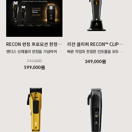
RECON 런칭 프로모션 한정 2+1 패키지
리컨 클리퍼 RECON™ CLIPPER
앤디스 신제품의 런칭을 기념하여 다시 없을 런칭 프로모션!
빠른 작업과 정밀한 컨트롤을 모두 충족시키는
프로의 기준을 완성하는 단 하나의 선택
하이 스피드 벡터 모터 기반의 프로페셔널 클리퍼
747,000
349,000원
클리퍼, 트리머, 쉐이버까지— 바버 작업에 필요한 모든 것을 하나로 담았습니다.
599,000원
9,000 SPM의 압도적인 속도, 흔들림 없는 파워 밸런스.
구성 안내
RECON 클리퍼 + 트리머 구매 시 NEW 프로 포일 II 쉐이버 무료 증정
정교한 페이드부터 부드러운 블렌딩, 대량 컷 작업까지
빠르고 안정적인 퍼포먼스를 위해 탄생한 신세대 프로 클리퍼
왜 이 세트가 필요한가
Recon™은 초고속 벡터 모터와 정교하게 세팅된 블레이드를 탑재한
빠르게 자르고, 정교하게 다듬고, 완벽하게 마무리하는 것까지.
프로페셔널 클리퍼입니다.
작업의 완성도는 장비의 연결에서 결정됩니다.
가벼운 카본 하우징 설계와 향상된 그립 설계로
RECON 세트와 프로포일 2쉐이버 조합은
장시간 작업에도 안정적인 컨트롤을 제공합니다.
속도, 정밀도, 밀착력까지 각 단계에 최적화된 구성으로
끊김 없는 작업 흐름과 안정적인 결과를 만들어냅니다.
세 가지 옵션의 교체식 하우징 커버를 제공해 스타일과
장비를 동시에 커스터마이징 할 수 있으며,