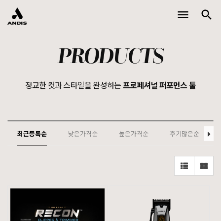
menu
search
Toggle
naviga
PRODUCTS
정교한 컷과 스타일을 완성하는
프로페셔널 퍼포먼스 툴
최근등록순
낮은가격순
높은가격순
후기많은순