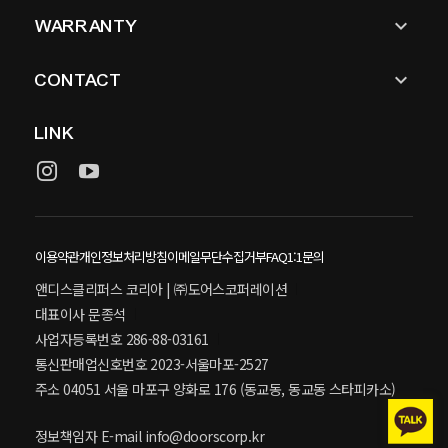
keyboard_arrow_down
WARRANTY
keyboard_arrow_down
CONTACT
LINK
이용약관
개인정보처리방침
이메일무단수집거부
FAQ
1:1문의
앤디스클리퍼스 코리아 | ㈜도어스코퍼레이션
대표이사 문종석
사업자등록번호 286-88-03161
통신판매업신호번호 2023-서울마포-2527
주소 04051 서울 마포구 양화로 176 (동교동, 동교동 스타피카소)
정보책임자 E-mail
info@doorscorp.kr