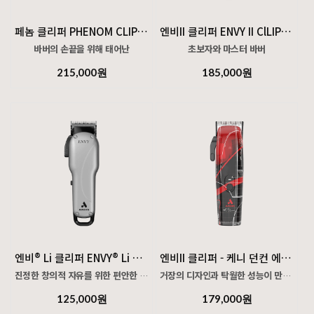
선착순 한정 혜택
프리미엄 메탈 충전 스탠드와 USB-C 충전 지원으로
단 10명 한정
어디에서나 효율적으로 사용할 수 있습니다.
페놈 클리퍼 PHENOM CLIPPER
엔비II 클리퍼 ENVY II ClLIPPER
이 혜택은 준비된 수량 소진 시 즉시 종료됩니다.
바버의 손끝을 위해 태어난
초보자와 마스터 바버
신형 브러시리스 클리퍼
모두에게 완벽한 컷을
215,000원
185,000원
정밀한 페이드부터 하드 워크까지,
엔비 II 클리퍼는 새로운 페이즈 블레이드를 특징으로 하며,
프리미엄 토크·저진동 밸런스로 하루 종일 안정적인 컷팅.
왼손잡이와 오른손잡이 모두에게 맞춤 설정이 가능합니다.
Phenom™은 신형 브러시리스 로터리 모터와 정밀 페이드 블레이드로 설계된 프로용 클리퍼입니다.
엔비 II는 인체공학적이고 가벼울 뿐만 아니라 커트에 포함된 보너스 왼쪽 레버 암을 사용하여 왼손용으로 맞춤 설정할 수 있습니다. 이 클리퍼는 길이가 0000-0A인 조절 가능한 스테인리스 스틸 페이즈 블레이드와 블렌딩, 테이퍼 및 페이딩을 위한 역동적인 22치 커터를 갖추고 있습니다.
인터체인저블 금속 커버와 텍스처 그립을 교체해 개인화가 가능하며, USB-C 기반 충전 스탠드로 간편하게 충전할 수 있습니다.
그리고 11개의 부착 빗으로 결합하여
마그네틱 부착 가드(별매)와의 호환으로 커트 폭을 빠르게 전환하며, 페이드·탭퍼·라인업 등 일상의 모든 컷 작업을 한 대로 커버합니다.
최고의 절단 길이 다재다능함을 제공합니다.
엔비® Li 클리퍼 ENVY® Li CLIPPER
엔비II 클리퍼 - 케니 던컨 에디션 ENVY II CLIPPER - Kenny Duncan Edition
진정한 창의적 자유를 위한 편안한 디자인
거장의 디자인과 탁월한 성능이 만나다.
(케니 던컨 에디션은 한정판으로 판매됩니다.)
125,000원
179,000원
창의력은 기분이 좋아야 합니다. 가벼운 무선 엔비 리 클리퍼로 상상력을 마음껏 발휘하세요.