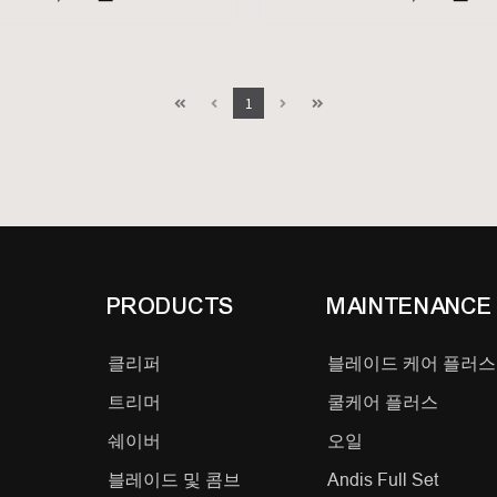
부드러운 쉐이빙을 손쉽게 완성합니다.
강력한 로터리 모터와 초경량 바디는 날렵한 조작과 면도날 같은 밀착 커트를 가능하게 하며, 라인 정리와 잔털 제거까지 
에 대응하는 넓은 범위와 다재다능함
지속력 강한 리튬이온 배터리로 끊김 없는
는 롱헤어 트리머가 사전 작업을 단축해 효율성을 높여줍니다. 피벗 헤드는 얼굴 곡선을 따라 끊김 없는 접촉을 유지하고, 인체공학적 그립은 손목 부담을 줄여 힘을 이어갈 수 있도록 지원합니다.
스냅식 프리미엄 충전 스탠스로 언제나 곁에서 준비된 상
1
PRODUCTS
MAINTENANCE
클리퍼
블레이드 케어 플러스
트리머
쿨케어 플러스
쉐이버
오일
블레이드 및 콤브
Andis Full Set