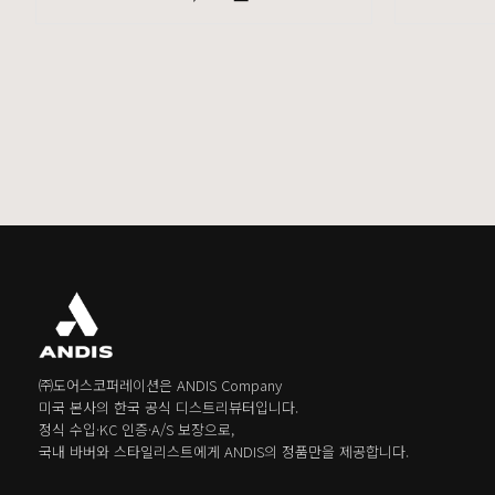
가장 밀착되고 
강력한 9,000 SPM 모터와
프리미엄 티타늄 골드 포일 시스템을 기반으로
모든 헤어 타입
빠르고 부드러운 밀착 쉐이빙을 제공합니다.
젖은 상태, 마른 상태 모두 자유롭게 커팅하며, 긴 수염이나 모발을 먼저 정리하
최대 80분 무선 사용 시간, USB-C 충전, 견고한 풀 메탈 설계,
그리고 프리미엄 그립 디자인을 통해
바버·스타일리스트의 작업 효율을 높여주는
프로페셔널 쉐이버입니다.
㈜도어스코퍼레이션은 ANDIS Company
미국 본사의 한국 공식 디스트리뷰터입니다.
정식 수입·KC 인증·A/S 보장으로,
국내 바버와 스타일리스트에게 ANDIS의 정품만을 제공합니다.