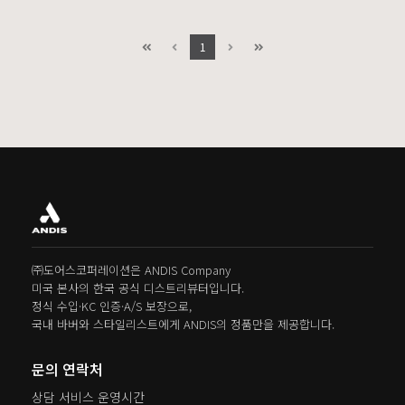
디테일한 마무리를 가능하게 합니다.
오랜 사용에도 편안한 그립감을 제공합니다.
ANDIS의 하이 퍼포먼스 모터와 예리한
블레이드가 더해져, 한 번의 컷에서도
· 부드러운 흐름과 정밀한 제어
1
깔끔하고 일관된 결과를 보장합니다.
· 바버샵 현장에서 검증된 실용성
· 최고의 바버 콤
· 낮은 텐션 컨팅부터 디테일한 페이드까지 완벽 대응
· 흔들림 없는 힘과 정밀한 컨트롤
· 바버와 스타일리스트를 위한 프로페셔널 툴
㈜도어스코퍼레이션은 ANDIS Company
미국 본사의 한국 공식 디스트리뷰터입니다.
정식 수입·KC 인증·A/S 보장으로,
국내 바버와 스타일리스트에게 ANDIS의 정품만을 제공합니다.
문의 연락처
상담 서비스 운영시간